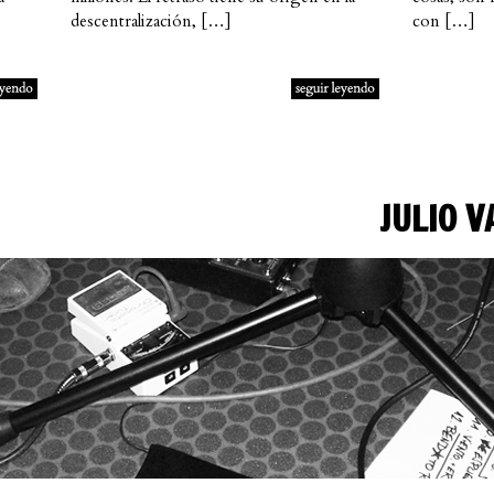
descentralización, […]
con […]
JULIO 