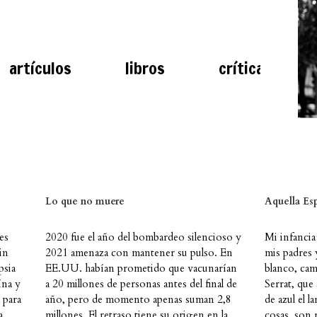
artículos
libros
crítica
Lo que no muere
Aquella Es
es
2020 fue el año del bombardeo silencioso y
Mi infancia
in
2021 amenaza con mantener su pulso. En
mis padres 
psia
EE.UU. habían prometido que vacunarían
blanco, cam
ína y
a 20 millones de personas antes del final de
Serrat, que
 para
año, pero de momento apenas suman 2,8
de azul el l
a
millones. El retraso tiene su origen en la
cosas, son 