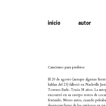
inicio
autor
Canciones para perderse
El 20 de agosto (aunque algunas fuent
hablan del 23) falleció en Nashville Just
Townes Earle. Tenía 38 años. La auto
encontró en su cuerpo restos de coca
fentanilo. Meses antes, cuando peleaba
desengancharse de los opiáceos en un