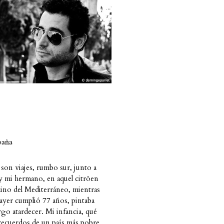
paña
 son viajes, rumbo sur, junto a
y mi hermano, en aquel citröen
ino del Mediterráneo, mientras
 ayer cumplió 77 años, pintaba
argo atardecer. Mi infancia, qué
recuerdos de un país más pobre,