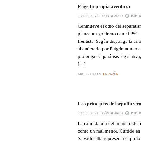
Elige tu propia aventura
POR JULIO VALDEÓN BLANCO
PUBLIC
Conmueve el odio del separatis
planea un gobierno con el PSC si
frentista. Según disponga la ari
abanderado por Puigdemont o co
prolongar la parálisis legislati
[…]
ARCHIVADO EN:
LA RAZÓN
Los principios del sepulturer
POR JULIO VALDEÓN BLANCO
PUBLIC
La candidatura del ministro del
como un mal menor. Curtido en 
Salvador Illa representa el prot