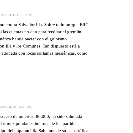
ADO EL 1 - FEB - 2021
mo contra Salvador Illa. Sobre todo porque ERC
 las cuentas no dan para reeditar el gremlin
tmética baraja pactar con el golpismo
n Illa y los Comunes. Tan dispuesto está a
va, adobada con locas soflamas mesiánicas, como
o
ADO EL 29 - ENE - 2021
 exceso de muertos, 80.000, ha sido saludada
las mezquindades internas de los partidos
otipo del apparatchik. Sabemos de su catastrófica