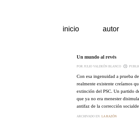
inicio
autor
Un mundo al revés
POR JULIO VALDEÓN BLANCO
PUBLIC
Con esa ingenuidad a prueba de
realmente existente creíamos que
extinción del PSC. Un partido de
que ya no era menester disimular
antifaz de la corrección social
ARCHIVADO EN:
LA RAZÓN